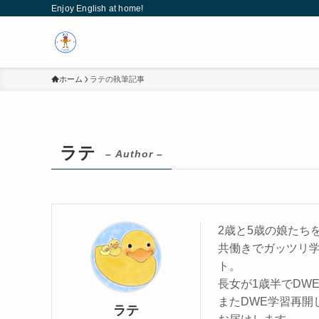
Enjoy English at home!
ホーム
ラテの執筆記事
ラテ
– Author –
2歳と5歳の娘たち
共働きでガッツリ
ト。
長女が1歳半でDWE
またDWE学習再開
ラテ