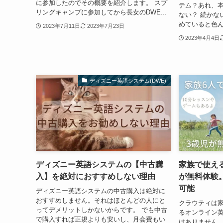
に参加したのでその概要を紹介します。 スプ
テム？あれ、本
リングキャンプに参加してから長女のDWE...
ない？ 続かな
めていると色ん
2023年7月11日
2023年7月23日
2023年4月4日
ディズニー英語システム(DWE)
ディズニー英語システムの【中古購
家族で使え
入】を絶対におすすめしない理由
が無料体験。
可能
ディズニー英語システムの中古購入は絶対に
おすすめしません。それはほとんどの人にと
クラウティは
ってデメリットしかないからです。 でも中古
るオンライン
で購入すれば正規よりも安いし、月会費もい
はありません