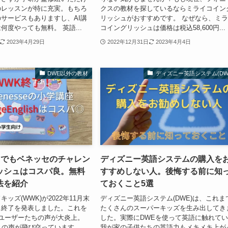
のレッスンが特に充実。もちろ
クスの教材を探しているならミライコイン
サービスもありますし、AI講
リッシュがおすすめです。 なぜなら、ミ
何度やっても無料。 英語...
コイングリッシュは価格は税込58,600円...
2023年4月29日
2022年12月31日
2023年4月4日
DWE以外の教材
ディズニー英語システム(DW
！でもベネッセのチャレン
ディズニー英語システムの購入を
ッシュはコスパ良。無料
すすめしない人。後悔する前に知
法を紹介
ておくこと5選
ッズ(WWK)が2022年11月末
ディズニー英語システム(DWE)は、これま
ス終了を発表しました。これを
たくさんのスーパーキッズを生み出してき
ユーザーたちの声が大炎上。
した。実際にDWEを使って英語に触れて
々の声が飛び交っています。
我が家の子供たちの英語力もメキメキ上が