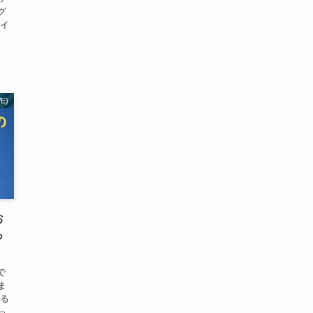
グ
ライ
E)
お
っ
で
ま
いる
っ