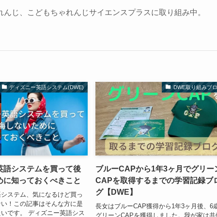
れんじ、こどもちゃれんじサイエンスプラスに取り組み中。
ディズニー英語システム(DWE)
DWE取り組みブ
英語システムを買って後
ブルーCAPから1年3ヶ月でグリー
めに知っておくべきこと
CAPを取得するまでの学習記録ブ
グ【DWE】
語システム、気になるけど買っ
ない！この記事はそんな方に是
長女はブルーCAP獲得から1年3ヶ月後、6
いです。 ディズニー英語シス
グリーンCAPを獲得しました。我が家は共