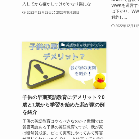
入してから寝かしつけがかなり楽にな...
WWKを運営する
は下がり、WWK
2022年12月29日
2023年9月18日
解約し...
2022年12月11
英語教材を検討中の方へ
子供の早期英語教育にデメリット？0
歳と1歳から学習を始めた我が家の例
を紹介
子供の英語教育はやるべきなのか？世間では
賛否両論ある子供の英語教育ですが、我が家
は断然賛成派。だって実際にやってみて弊害
が感じられないからです。 とは言っても子供