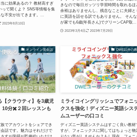
当に効果あるの？ 教材高すぎ
きなので毎日ガッツリ学習時間を取れるほ
いって聞くよ？ SNS等情報を集
余裕はありませんし、残念なことに夫婦と
な不安が出てきます。...
に英語を話せる訳でもありません。 そん
が家でも6歳(年長さん)でグリーンCAP取...
2023年8月10日
2023年3月4日
2023年7月29日
オンライン英会話
DWE以外の
る【クラウティ】を3歳児
ミライコイングリッシュでフォニ
10分✖️２回レッスンも
クスを強化！ディズニー英語シス
ムユーザーの口コミ
家族でアカウントをシェアでき
ディズニー英語システムはすごく良い教材
英会話です。魅力はそれだけで
すが、フォニックスに関してはちょっと物
。さすが学研が監修絵いただけ
りない気がしませんか？もし現在、フォニ