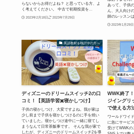
らないからお得だよね？ と思っている方、よ
あって、子供
く考えてください。 中古で初期投資を...
ん、大人向けの
師のレッスンは
2023年2月18日
2023年7月29日
2023年1月29日
英語教材を検討中の方へ
ディズニーのドリームスイッチ2の口
WWK終了
コミ！【英語学習✖️寝かしつけ】
ジイングリ
で使える方
子供の寝かしつけ、大変ですよね。我が家は
少し前まで子供を寝かしつけるのに手を焼い
ワールドワイドキ
ていました。寝かしつけ途中に一緒に寝てし
に急にサービ
まうなんて日常茶飯事です。 そんな我が家で
受けてWWKの
したが、ディズニーのドリームスイッチ2を導
SNS上では数